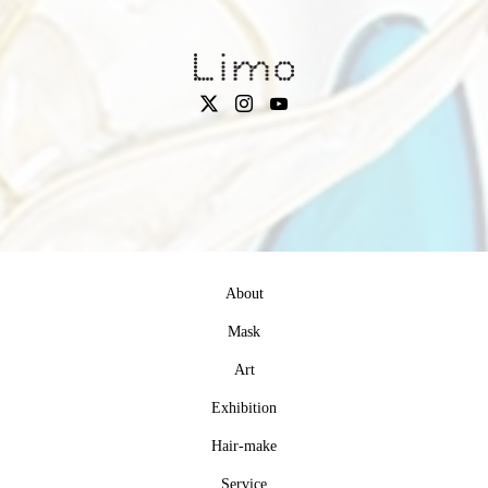
About
Mask
Art
Exhibition
Hair-make
Service