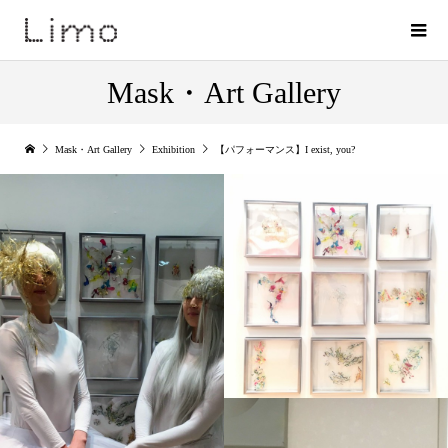
Mask・Art Gallery
Mask・Art Gallery
Exhibition
【パフォーマンス】I exist, you?