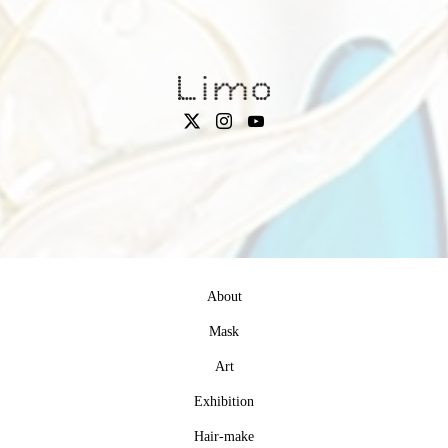
About
Mask
Art
Exhibition
Hair-make