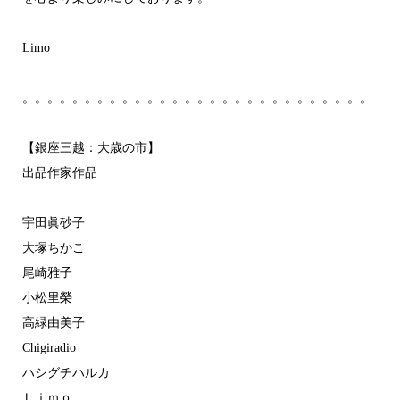
Limo
。。。。。。。。。。。。。。。。。。。。。。。。。。。。
【銀座三越：大歳の市】
出品作家作品
宇田眞砂子
大塚ちかこ
尾崎雅子
小松里榮
高緑由美子
Chigiradio
ハシグチハルカ
Ｌｉｍｏ