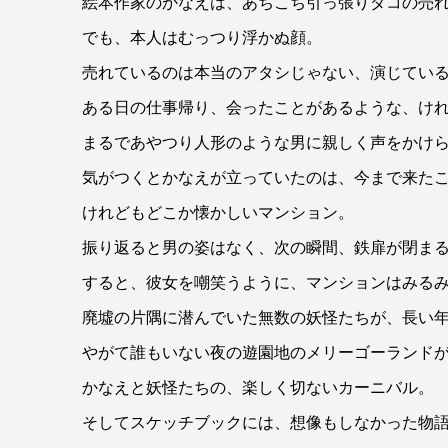
絵本作家のかなえは、あちこち引っ張りダコの売
でも、本人はむっつり浮かぬ顔。
売れているのは本当のアタシじゃない、演じてい
ある日の仕事帰り、会ったことがあるような、け
まるであやつり人形のような男に親しく声をかけ
気がつくとかなえが立っていたのは、今まで来た
けれどもどこか懐かしいマンション。
振り返ると男の姿はなく、次の瞬間、鉄扉が閉ま
すると、彼女を嘲笑うように、マンションはみる
廃墟の片隅に潜んでいた無数の妖怪たちが、長い
やがて誰もいない夜の遊園地のメリーゴーランド
かなえと妖怪たちの、楽しく切ないカーニバル。
そしてスケッチブックには、想像もしなかった物語