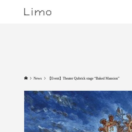
News
【Event】Theater Qubrick stage “Baked Mansion”