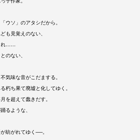
れっ子作家。
る「ウソ」のアタシだから。
れども見覚えのない、
られ……
ことのない、
る不気味な音がこだまする。
みる朽ち果て廃墟と化してゆく。
年月を超えて蠢きだす。
が踊るような、
が紡がれてゆく──。