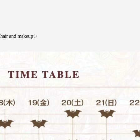
f hair and makeup✨