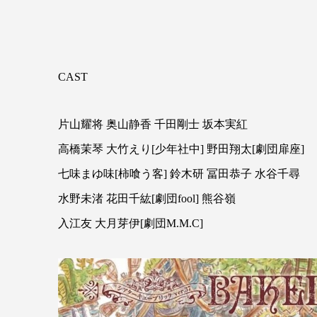
CAST
片山耀将 奥山静香 千田剛士 坂本実紅
高橋茉琴 大竹えり[少年社中] 野田翔太[劇団扉座]
七味まゆ味[柿喰う客] 鈴木研 冨田恭子 水谷千尋
水野未渚 花田千紘[劇団fool] 熊谷嶺
入江友 大月芽伊[劇団M.M.C]