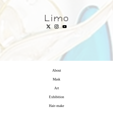
About
Mask
Art
Exhibition
Hair-make