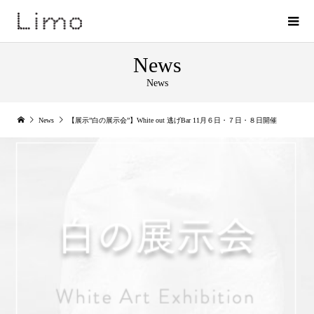
News
News
News
【展示”白の展示会”】White out 逃げBar 11月６日・７日・８日開催